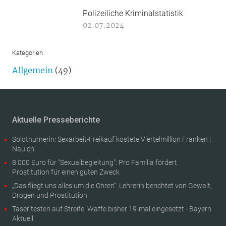
Polizeiliche Kriminalstatistik
02.07.2024
Kategorien
Allgemein
(49)
Aktuelle Presseberichte
Solothurnerin: Sexarbeit-Freikauf kostete Viertelmillion Franken |
Nau.ch
8.000 Euro für "Sexualbegleitung": Pro Familia fördert
Prostitution für einen guten Zweck
„Das fliegt uns alles um die Ohren“: Lehrerin berichtet von Gewalt,
Drogen und Prostitution
Taser testen auf Streife: Waffe bisher 19-mal eingesetzt - Bayern
Aktuell