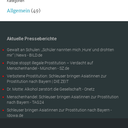
Kategorien
Allgemein
(49)
Aktuelle Presseberichte
Gewalt an Schulen: „Schüler nannten mich ‚Hure' und drohten
mir“ | News - BILD.de
Polizei stoppt illegale Prostitution – Verdacht auf
Menschenhandel - München - SZ.de
Verbotene Prostitution: Schleuser bringen Asiatinnen zur
Prostitution nach Bayern | DIE ZEIT
Dr. Motte: Alkohol zerstört die Gesellschaft - Onetz
Menschenhandel: Schleuser bringen Asiatinnen zur Prostitution
nach Bayern - TAG24
Schleuser bringen Asiatinnen zur Prostitution nach Bayern -
Idowa.de