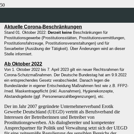
CORONAVIRUS
Aktuelle Corona-Beschränkungen
Stand 01. Oktober 2022:
Derzeit keine
Beschränkungen für
Prostitutionsgewerbe (Prostitutionsstätten, Prostitutionsvermittlungen,
Prostitutionsfahrzeuge, Prostitutionsveranstaltungen) und für
Sexarbeiter (Ausübung der Tätigkeit). Über Änderungen wird an dieser
Stelle informiert.
Ab Oktober 2022
Von 1. Oktober 2022 bis 7. April 2023 gilt ein neuer Rechtsrahmen für
Corona-Schutzmaßnahmen. Der Deutsche Bundestag hat am 9.9.2022
ein entsprechendes Gesetz verabschiedet. Danach legen die
Bundesländer in eigener Entscheidung Maßnahmen fest wie z.B. FFP2-
/med. Maskentragepflicht (inkl. Ausnahmen), Hygienekonzepte,
Abstandsgebote (ggf. Personenanzahlbegrenzungen), etc.
Der im Jahr 2007 gegründete Unternehmerverband Erotik
Gewerbe Deutschland (UEGD) vertritt als Berufsverband die
Interessen der Betreiberinnen und Betreiber von
Prostitutionsgewerben. Als dialogbereiter und kompetenter
Ansprechpartner für Politik und Verwaltung setzt sich der UEGD
für eine zeitgemäße Regulierung des sensiblen Bereichs der