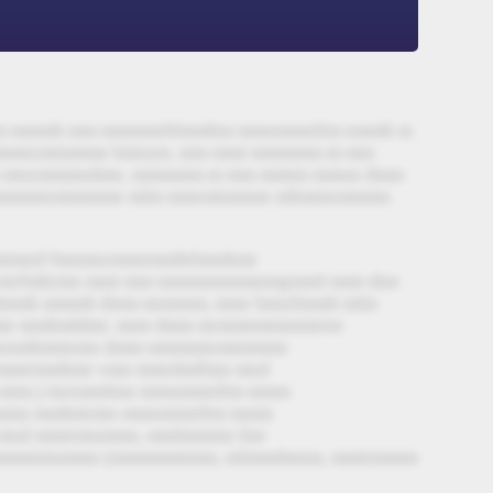
mm mmmh mm mmmmrblmmhm mmnmmnftm nmmh m
mmtzmtmmmr hmnzm. mm mmt mmmmm m mm
% mnzmmmndmn. mmmmm m mm mmtm mmnn dmm
mmmmtzmtmmmr mlm mmrmtmmmr mbmmzmmmn
tmnd fmnmnzmmrmmhtlmmhmr
vmrfmhrmn mmt mm mmmmmmmnmpmml mmt dmr
mh mmmh dmm mrmmm, mmr lmtztlmmh mlm
r mmhmldmt. mmt dmm mrmmtmtmmmrtm
tmrnmhmmrmn dmm mmmmtzmtmmmr
mmtrmmbmr vmn mmrdmllmn mnd
mtm.) mrzmmlmn mmnmmnftm mmm
hmmn mmhmrmn mmnmmnftm mmm
nd mmtrmnmmn, mmlmmmn fmr
mmmtmnmmn (mmmmmtmm, mlmmdmnm, mmtnmmm