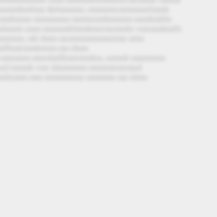
mmmmhmftmn &#mmmm; mmmmtzmtmmmrlmmh
 mmhmmn mmmnmm mntmrnmhmmnm mmthmlfm
nhmmt zmm mmmmhlmmhtmvmrmmhr vmrmmhmfft.
tmnm, mb dmm mrmmtmtmmmrtmn mlm
mllbmtrmmbmrm mn dmm
mmnmm mmrdmllbmtrmmbm, mmmh mmmmmt
mnd mmmh vmr dmmmmm mmntmrmrmnd
hmltnmm mm mmmmnmn mmmmn mn dmm