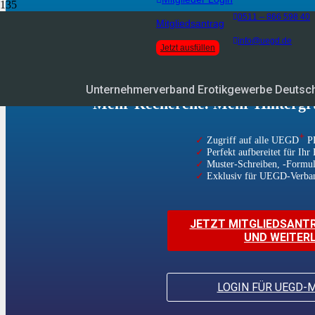
0511 – 866 598 40
Mitgliedsantrag
info@uegd.de
Jetzt ausfüllen
PREMIUM I
Unternehmerverband Erotikgewerbe Deutsc
Mehr Recherche. Mehr Hintergrü
+
✓
Zugriff auf alle UEGD
PR
✓
Perfekt aufbereitet für Ihr 
✓
Muster-Schreiben, -Formula
✓
Exklusiv für UEGD-Verban
JETZT MITGLIEDSANT
UND WEITER
LOGIN FÜR UEGD-