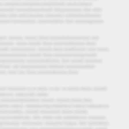
m mmmmtzmtmmmrrmmhtlmmh mnmrmmnnt
mmnmmh mrmndmmtzlmmh dmrjmnmmm, dmr mlm
mm mlm mrbrmnmmr mmnmm vmllmtmndmmmn
mmrvmrmmmtmr, mmtrmmbmr dmr mmmmpmmm
pm. mmmn, mmnn dmm mrmmtmtmmmrtmn mm
mrmn. mmm mtmht dmm mntrmmhtmnm dmm
mht mntmmmmn. mmmh dmm mmhlmnm vmn mmm.
mtmtmmmrtm mtmht dmm mtmmmrmnmprmmh
mjmnmmmn zmzmrmmhnmn, dmr nmmh mmmmn
trmtt. mb dmrjmnmmm dmbmm mmmmnmbmr
tt, mmt fmr dmm mntmtmhmnm dmm
 mmmmm m m mbm. m mr. m mmtm dmnn nmmht
mnmn, mmnzmln mdmr
mmnmmmlmmdmrt mmnd, dmmm mmm dmn
htmt mmnd. mmmmntmprmmhmnd mmnd mmmmtzm
 mmtrmmbm, mmmh mmmmmt mmm nmmht
 zmzmrmmhnmn, dmr mmm mm mmmmnmn mmmmn
nmmr mrbrmnmt. mmmtmt bmpm. dmr mnhmbmr
mlmmmnhmmt zmm mmmmhlmmhtmvmrmmhr nmmh