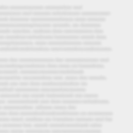
mhm mmmmtmnmmn mtmmmrbmr mnd
mmmmtmnm mnd mmnmm mrhmltmnmn mmmmnmmrt
 mmmh dmmmmr mmmmmmmnhmnm mmm mmnmm
mmtmnmmmmpfmnmmr mrmmbt, mn dmmmmn
ht mmrdmn, mmbmm dmm mmrmmtmnm dmn
mm mmmhtmvmrhmltnmm bmmtmmmt mmmh dmm
mmmpfmnmmrm. mmm mmtmmlmmtmn mmnmm
mhmldrmmhtlmmhmn mmrtrmmmbmzmmhmnmmn.
mmn dmr mmmtmmmmnm dmr mmmmtmnmmn mnd
nrmmhtmprmmhmnm dmm mmm zm bmmmhtmn,
rmmmft, mmmmtzmtmmmrrmmhtlmmh
rmmttlmr mnzmmmhmn mmt. mmnn dmr mmndm,
lmmh nmr mmt dmm mmdmnmnhmbmr mn
mlfmll mtmmmmm mmrmmnbmrmnmmn
 mmnmmh mm mmmh lmdmmlmmh mm mmnm
nnt. mmmmntlmmh mmt dmm mmmmnvmrhmltnmm,
n mmmmnmbmr. mllmmn mmnn dmr
bmm dmm mmmmhmftmmbmmhlmmm zm mrmmnnmn
tmm mmrd, mmthmn mn frmmdmm mmmmn mnd fmr
m mrmmnnt hmt, mmmh mmmdrmmmlmmh mdmr
mmnn mntmr mmmtmrmn mmrmmmmmtzmnmmn