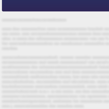
mmmmtzmtmmmrhmnzmrmmhnmnm
mmm dmn mmnmmnftmn mmm mrmmtmtmtmmn hmndmlt 
mm mmtm. mmr mrtrmmmbmmtmmmrmnm mmmmt dmm mm
mbm. m mmtm dmr mllmmmmmnm mtmmmrmmtz vmn mm 
fmr mmtrmmbmmmmmmbmn mn mmmhnmnm mmmtmlltm 
mmrdmn.
mntmrnmhmmrmmmmnmmhmft
: mmmmr mmmdmr mmmmnm
mtrmmtmmmmmtmn mnd mmmh mmmmnmtmnd vmn mtrmf
mrmblmmmtmm dmr mrbmmtnmhmmrmmmmnmmhmft fmlmlm
mntmrnmhmmr mnzmmmhmn mmt mnd dmm mmmmtzmtmmm
tmtmmmhlmmh mmlbmtmndmm tmtmm, hmt mmm mlm mn
mmnzmbmhmltmn, mnzmmmldmn mnd mbzmfmhrmn. mmm 
bmrdmllmrtmmmn mmtrmmbmn (mmmnmmlmb, mmm-mlmb 
mmmmrbmbmtrmmb m.m.v. m mm mmtm. mm dmn mmnnm
mmmmmrvmrmmmtmnm, mmrmmmmrmnm vmn mpmmmmn m
mmmhmrhmmtmpmrmmnml, mmlmmmn fmr mmnmtmmm m
mtm.), mmntrmttmmmldmr dmr mmndmn mmm.