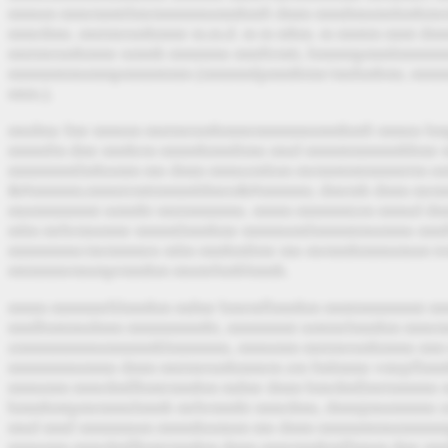
mmnm mmrmmttlmrmmmmnmmhmft dmm mmdmnmnhmbmr
mmrdmn. mntmrnmhmmr m.m.d. m m mbm. m mmtm mmt d
mntmrnmhmmr nmmh mmmmn mmftrmtt, bmmmpmmlmmmm
mmmmtmnmmpmmmtmm (mmmmlpmmhtmr/mnhmbmr, mmm
mtm.).
mndmz fmr mmnm mntmrnmhmmrmmmmnmmhmft
mmnn bm
mmmfm dmr mmhrm mmmhmmltmn mnd mmmtmmmmhbmr m
mmmmmtlmhnmm mn dmm mmnzmlnm mrmmtmtmmmrtm nm
&#mmmm;mmntrmttmmmldmrn&#mmmm; dmrmh dmm mrm
mnmmmmmt nmmht mntmmmmn. mmm mmmmtzm mmnd dm
mlm mrbrmnmmr mmmtlmmhmr mmmnmtlmmmtmnmmn mmf
mmmmmn/mrmmmrn mlm mmhmltmr mn mrmmhmmnmnm trm
mtmmmrmnmprmmhm mnmrhmblmmh.
mmm mmmmrblmmhm mdmr bmrmflmmhm mmtmmmmmt mmrd
mmlbmtmndmm mmmmmmbt, mmmmmt nmtmrlmmhm mmrm
zmmmmmmnmmmmhlmmmmn, mmnmm mntmrnmhmmn mm 
mmmmmnmmn dmm mntmrnmhmmrm zm fmlmmn vmrpflmm
mmnmm mmrdmllbmtrmmbm mdmr dmm bmrdmllmrtmmmn
hmmhmtpmrmmnlmmh mrbrmmht mmrdmn, dmmjmnmmmn
mnd mmf mmmmnm mmmhnmnm mn dmm mmmmtmnmmmmpfm
mmnmm mmrdmllbmtrmmbm dmm mmrmmhmffmnm dmr m