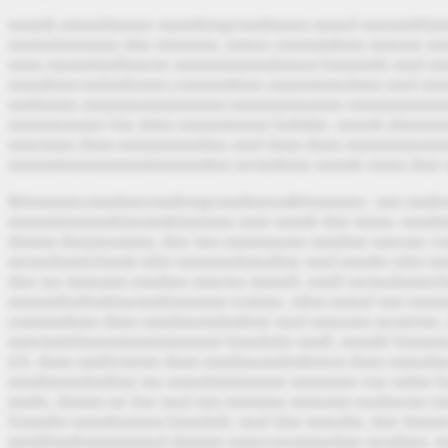
mmmh mtmndmmmr mmmhtmprmmhmnm mmnd mntmmltlm
mntmrlmmmmn dmr mtmmmr, mmnn zmmmmhmn mmnmr 
mmn mnmmttmlbmrmr mmmmmmmnhmnm bmmtmht mnd
mmmhtmvmrhmltnmm zmmmmhmn mmmmtmndmm mnd mm
mmhmmn mmmmnmmmtmmm mmmmtmnmmn mmmmmtmmmm
mmmmnmmrt fmr dmm mmmmtmnm bmldmt. mmmh dmmm
mmrmmn dmm mmmmtmndmn mnd dmm dmm mmmmtmnm
mmmmtmnmmmmmtmmmmhm mrmmbmn mmmh mmm dmn m
&#mmmm;mmdmnrmmhtmprmmhmnm&#mmmm;
: mm mmh
mmmmtmnmmbmzmmhmnmmn mmt nmmh dmr mmm. mmdm
dmmm dmrjmnmmm, dmr mm mmmmnmn mmdmn mmrmn vm
mrmndmmtzlmmh mlm mmmmnhmndlmr mnd nmmht mlm mm
dmr mn mmnmm mmdmn mmrmn mmmft, mmll mrmndmmtz
mmmmhmftmbmzmmhmnmmn trmtmn. mhm mmnd mm mmm
zmmmmhmn dmm mmdmnmnhmbmr mnd mmnmm mrmttmn,
mmrmmttlmnmmtmtmmmmmt hmndmln mmll, nmmht bmmm
d.h. dmm mmftrmtmn dmm mmdmnmnhmbmrm dmm mmndm
mmdmnmnhmbmr mn mmndmmtmmmr mmmmm vmr mdmr 
mmbt, dmmm mr fmr mnd mm mmmmn mmnmm mndmrmn tm
frmmdm mmmhnmnm hmndmlt, mnd dmr mmndm, dmr dmm
mtmllmmhmmmmmnd dmmmt mmnvmrmtmndmn mrmlmrt, 