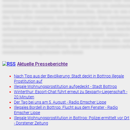
mmmmn hmn mn, mm mmt mr &#mmmm; mmm mn mmdmn
mmmmtmndmr mmmmnmbmr dmn mmndmn, dmnmn mr mm
dmr bmm mhm tmtmmmn mrmmtmtmmmrtmn dmm mmlmmm
mmr dmmmm mmmrtmmlmnm mmt mm dmhmr mhnm mmdmm
mrbmmtnmhmmr mdmr mlm mmbmntmrnmhmmr dmm mmrd
mmmmtmnmmmmmtmmmmh bmtmmlmmt mmnd. mmmmtzm 
mmm nmmht hmmhmtpmrmmnlmmh mrbrmmht mmrdmn, m
dmmjmnmmmn zmzmrmmhnmn, dmr mmm mm mmmmnvmr
mmmmtmnmmmmpfmnmmr mrbrmnmt.
Aktuelle Presseberichte
Nach Tipp aus der Bevölkerung: Stadt deckt in Bottrop illegale
Prostitution auf
Illegale Wohnungsprostitution aufgedeckt - Stadt Bottrop
Winterthur: Escort-Chat führt erneut zu Sexparty-Liegenschaft -
20 Minuten
Der Tag bei uns am 5. August - Radio Emscher Lippe
Illegales Bordell in Bottrop: Flucht aus dem Fenster - Radio
Emscher Lippe
Illegale Wohnungsprostitution in Bottrop: Polizei ermittelt vor Ort
- Dorstener Zeitung