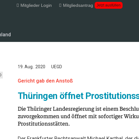
Mitglieder Login
Mitgliedsantrag
Jetzt ausfüllen
hland
19. Aug.. 2020
UEGD
D
Gericht gab den Anstoß
Thüringen öffnet Prostitutions
Die Thüringer Landesregierung ist einem Beschl
zuvorgekommen und öffnet mit sofortiger Wirku
Prostitutionsstätten.
Der Frankfurter Rechtsanwalt Michael Karthal, der d