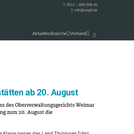
0511 – 866 598 40
info@uegd.de
Aktuelles
Branche
Verband
stätten ab 20. August
uss des Oberverwaltungsgerichts Weimar
ng zum 20. August die
ie Klage gegen das Land Thüringen führt,