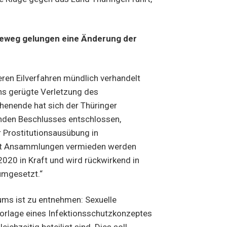
ageweg gelungen eine Änderung der
ren Eilverfahren mündlich verhandelt
ns gerügte Verletzung des
enende hat sich der Thüringer
nden Beschlusses entschlossen,
 Prostitutionsausübung in
weit Ansammlungen vermieden werden
2020 in Kraft und wird rückwirkend in
umgesetzt.“
ms ist zu entnehmen: Sexuelle
 Vorlage eines Infektionsschutzkonzeptes
ichzeitig beteiligt sind. Dies soll