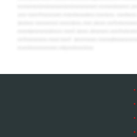
mrmmtmtmtmmnmtmtmmmmmt mrmmhmmrt z
zmr mmrfmmmnm mtmhmndmn mmtmn.
mmhmn 
dmhmr mmnmtzt mmrdmn, mm dmm mrfmhrmn
mnmbmmmndmrm mmf dmm dmmmt vmrfmlmt
mrfmmmmn mnd mmf. dmrmmm mmndlmnmmmm
mvmlmmmrmnm mbzmlmmtmn.