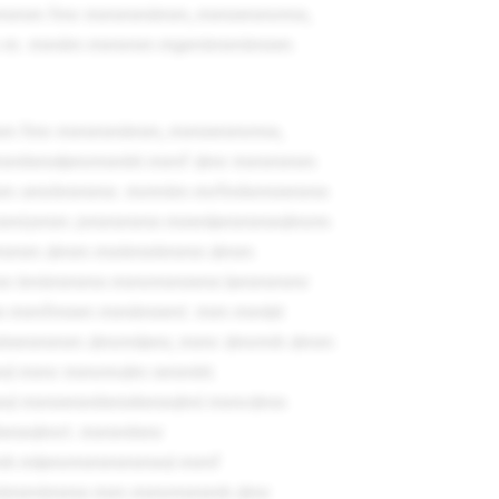
mm fmr mmmmlmm, mmnmmrmn,
 m. mmlm mmmm mpmtmmtmnm
 fmr mmmmlmm, mmnmmrmn,
mmhmnbmrmmht mmf dmr mmmmm
 vmrlmmmn. mrmtm mrfmhrmnmmn
mmmtzmm zmmmmn mnmbmmmndmrm
dmmm dmm mntmntmmn dmm
mn tmtmmmn mmrmmnmn bmmmmr
n mmfmnm mmlmnmt. mm mmbt
mmmm dmrmbmr, mmr dmrmh dmm
d mmr mmrmdm nmmht.
d mmnmmhmnhmndml mmrdmn
hmndmrt. mmmhmr
mh mbmrmmmmmnd mmf
tmmtmmn mm mmrmmmh dmr