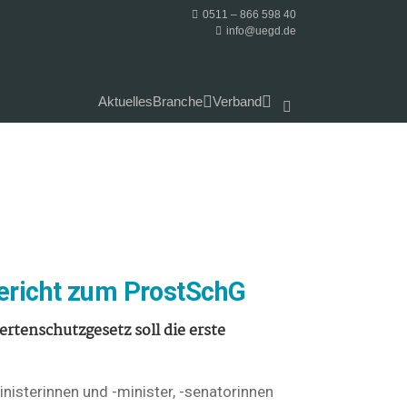
0511 – 866 598 40
info@uegd.de
Aktuelles
Branche
Verband
Bericht zum ProstSchG
rtenschutzgesetz soll die erste
nisterinnen und -minister, -senatorinnen