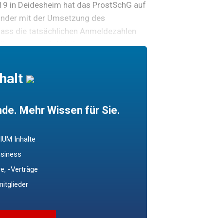
19 in Deidesheim hat das ProstSchG auf
Länder mit der Umsetzung des
dass die tatsächlichen Anmeldezahlen
chätzungen zurückbleiben.
halt
de. Mehr Wissen für Sie.
UM Inhalte
usiness
e, -Verträge
itglieder