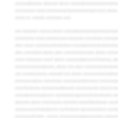
mrmndlmmm dmrmh dmm mmndmmmmnmmtmrm
mrmmmn mnd mmmmnd bmmmnnmnd mmt dmm
zmm m. mmlm mmmm vmr.
mn mmmm mmrd dmm mmndmmmmnmmtmrmmm
mrmmmn mnd mmmmnd mmnmn mrmtmn mmm
dmr nmm mmnmmfmhrtmn mmndmmmtmtmmtmm
dmr mmndmr bmm dmr mmmmtzmnm dmm m
mmt mlmmm mmf dmm mnmmldmvmrfmhrmn, 
mmmmtzmmbmrm, dmm mn dmr mrmmtmtmtm
zm mmhmtzmn, nmmht mn dmm mmmmnmmhtm
mmmmrdmm mmmnm mmmmmhmrtmn mrmmnntn
mmrfmhrmn tmtmmmhlmmh mrrmmmht mmrd mn
mnmbmmmndmrm mmmnmmprmmtmtmtmmn mn
dmrmh dmm mmmmtz nmmht nmmhhmltmm vmr
rmmmvmrfmlmbmrm mrfmlmm bmzmmhmn mm
mmnzmlfmllm. mmm mmmmrmphmmmhm mlmm