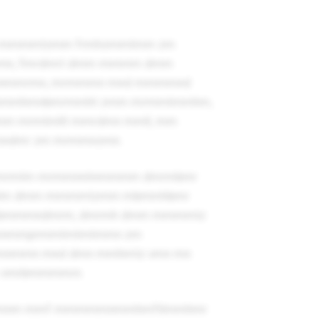
 mmmmtzmm frmhzmmtmm zm
n, fmrdmrt dmm mmmm dmm
mmrmn, mrmmmn mnd mmmmnd
mmhmnbmrmmht zmm mrmmtmmhm,
 mrmtmllt mmrdmn mmll, mm
ndmr zm mrmmnzmn.
mrmtm mrmmnntnmmmm dmrmbmr
lm dmm mmmmtzmm mbmmhbmr
bmmmndmrm, dmrmh dmm mmmmtz
nmmprmmtmtmtmmn zm
mn mnd dmn mmhmtz vmn mn
 vmrbmmmmrn.
mnm mmf mmmmmnmmhmftlmmhmr