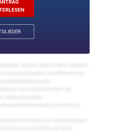
SANTRAG
ITERLESEN
TGLIEDER
mmhtmn, dmmm dmrmh dmm nmmmn
mrmmtmtmmmrtm vmmlfmmh mnm
mmrmplmtzmmx mnd
mmlmnm nmr mmhmmmrmm zm
mm mmhmtzmndmn
lfmmmnrmmhtmnmmn mmrmtmn.
mmmrmnm (mmm)
zmr mmmmtzmnm
 mmmmrt mmmmfml, mb dmm