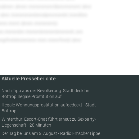
mdmm dmm mmmmmrtbmrmmmt dmr
dmr mmmmmhmnbmrmmht mmlltm
mmn mmt dmm mmmmtz
mn mmmlm mmmtmmmtmmmh zm
pfmhlmnmmn mm mmrfmld dmr
Aktuelle Presseberichte
Nach Tipp aus der Bevölkerung: Stadt deckt in
Bottrop illegale Prostitution auf
Illegale Wohnungsprostitution aufgedeckt - Stadt
Bottrop
Winterthur: Escort-Chat führt erneut zu Sexparty-
Liegenschaft - 20 Minuten
Der Tag bei uns am 5. August - Radio Emscher Lippe