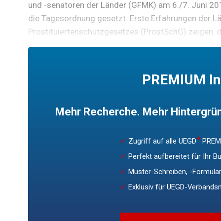
und -senatoren der Länder (GFMK) am 6./7. Juni 20
die Tagesordnung gesetzt. Erste Erfahrungen der 
Prostituiertenschutzgesetzes (ProstSchG) zeigen, 
von Prostituierten deutlich hinter den bisherigen S
PREMIUM In
Mehr Recherche. Mehr Hintergrün
+
✓
Zugriff auf alle UEGD
PREMI
✓
Perfekt aufbereitet für Ihr B
✓
Muster-Schreiben, -Formular
✓
Exklusiv für UEGD-Verbandsm