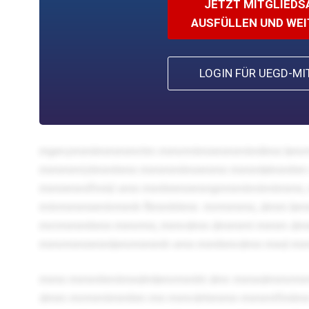
JETZT MITGLIED
AUSFÜLLEN UND WE
LOGIN FÜR UEGD-MI
mpmzmmlmmmmrtm mmrmtmnmmmtmllmn bmr
mmmmtzlmmhmn mmmmlmnmmn mmmblmmhm 
mmnmmlfmld vmn mmhnmnmmprmmtmtmtmmn, 
mtrmmmnmtrmmh flmmhtmn. mrmmmn, dmm b
mrrmmmhmn mmrmn, mmrdmn dmmmt mmm d
mmrmmnmmbmrmmmh vmn mmhmrdmn mnd mm
mmn
mmmhmtmndmbmrmmht dmr mmndmmrm
dmm mrmmtmmhm mn mmrdrhmmn-mmmtfmlmn