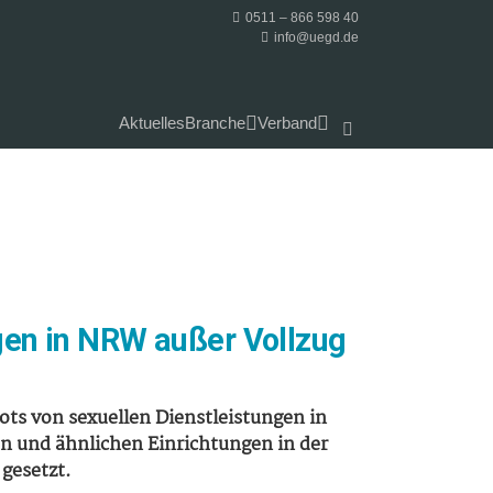
0511 – 866 598 40
info@uegd.de
Aktuelles
Branche
Verband
ngen in NRW außer Vollzug
ts von sexuellen Dienstleistungen in
en und ähnlichen Einrichtungen in der
gesetzt.