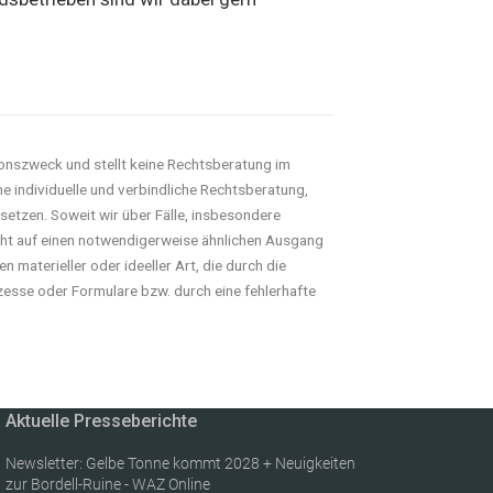
onszweck und stellt keine Rechtsberatung im
ne individuelle und verbindliche Rechtsberatung,
rsetzen. Soweit wir über Fälle, insbesondere
cht auf einen notwendigerweise ähnlichen Ausgang
 materieller oder ideeller Art, die durch die
esse oder Formulare bzw. durch eine fehlerhafte
Aktuelle Presseberichte
Newsletter: Gelbe Tonne kommt 2028 + Neuigkeiten
zur Bordell-Ruine - WAZ Online