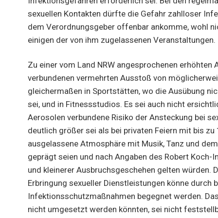
Infektionsgefahren erforderlich sei. Bei den regel
sexuellen Kontakten dürfte die Gefahr zahlloser Inf
dem Verordnungsgeber offenbar ankomme, wohl nic
einigen der von ihm zugelassenen Veranstaltungen.
Zu einer vom Land NRW angesprochenen erhöhten A
verbundenen vermehrten Ausstoß von möglicherwei
gleichermaßen in Sportstätten, wo die Ausübung nich
sei, und in Fitnessstudios. Es sei auch nicht ersich
Aerosolen verbundene Risiko der Ansteckung bei se
deutlich größer sei als bei privaten Feiern mit bis z
ausgelassene Atmosphäre mit Musik, Tanz und dem
geprägt seien und nach Angaben des Robert Koch-In
und kleinerer Ausbruchsgeschehen gelten würden. D
Erbringung sexueller Dienstleistungen könne durch 
Infektionsschutzmaßnahmen begegnet werden. Das
nicht umgesetzt werden könnten, sei nicht feststellb