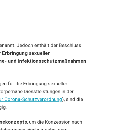
enannt. Jedoch enthält der Beschluss
 Erbringung sexueller
iene- und Infektionsschutzmaßnahmen
n für die Erbringung sexueller
körpernahe Dienstleistungen in der
zur Corona-Schutzverordnung
), sind die
ig.
ienekonzepts
, um die Konzession nach
sbetrieben sind wir dabei gern