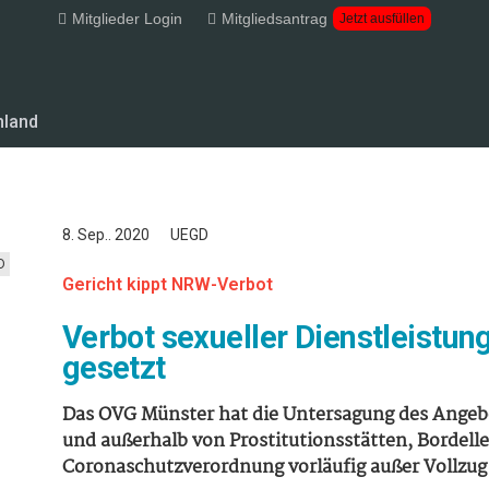
Mitglieder Login
Mitgliedsantrag
Jetzt ausfüllen
hland
8. Sep.. 2020
UEGD
D
Gericht kippt NRW-Verbot
Verbot sexueller Dienstleistu
gesetzt
Das OVG Münster hat die Untersagung des Angebo
und außerhalb von Prostitutionsstätten, Bordell
Coronaschutzverordnung vorläufig außer Vollzug 