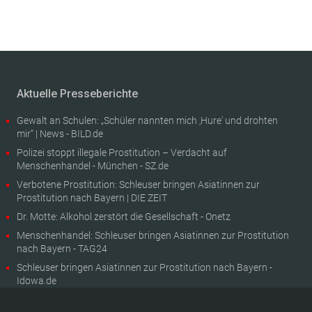
Aktuelle Presseberichte
Gewalt an Schulen: „Schüler nannten mich ‚Hure' und drohten
mir“ | News - BILD.de
Polizei stoppt illegale Prostitution – Verdacht auf
Menschenhandel - München - SZ.de
Verbotene Prostitution: Schleuser bringen Asiatinnen zur
Prostitution nach Bayern | DIE ZEIT
Dr. Motte: Alkohol zerstört die Gesellschaft - Onetz
Menschenhandel: Schleuser bringen Asiatinnen zur Prostitution
nach Bayern - TAG24
Schleuser bringen Asiatinnen zur Prostitution nach Bayern -
Idowa.de