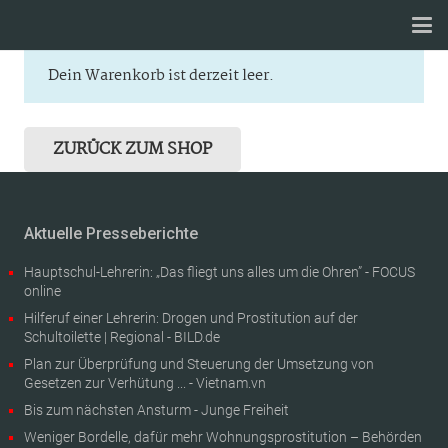
Dein Warenkorb ist derzeit leer.
ZURÜCK ZUM SHOP
Aktuelle Presseberichte
Hauptschul-Lehrerin: „Das fliegt uns alles um die Ohren” - FOCUS
online
Hilferuf einer Lehrerin: Drogen und Prostitution auf der
Schultoilette | Regional - BILD.de
Plan zur Überprüfung und Steuerung der Umsetzung von
Gesetzen zur Verhütung ... - Vietnam.vn
Bis zum nächsten Ansturm - Junge Freiheit
Weniger Bordelle, dafür mehr Wohnungsprostitution – Behörden