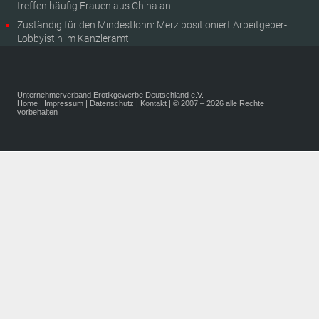
treffen häufig Frauen aus China an
Zuständig für den Mindestlohn: Merz positioniert Arbeitgeber-
Lobbyistin im Kanzleramt
Unternehmerverband Erotikgewerbe Deutschland e.V.
Home
|
Impressum
|
Datenschutz
|
Kontakt
| © 2007 – 2026 alle Rechte
vorbehalten