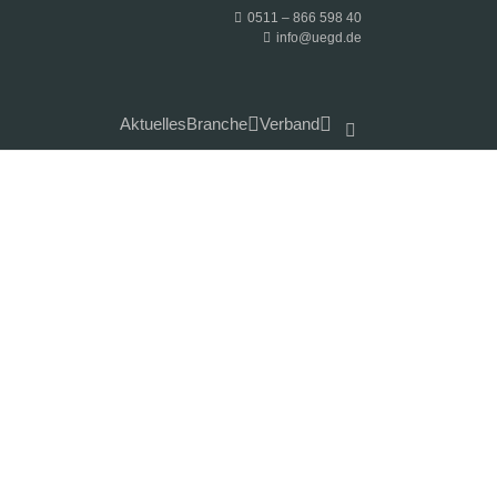
0511 – 866 598 40
info@uegd.de
Aktuelles
Branche
Verband