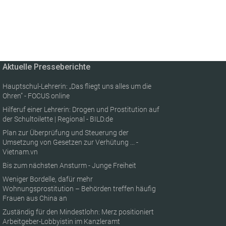
Aktuelle Presseberichte
Hauptschul-Lehrerin: „Das fliegt uns alles um die
Ohren” - FOCUS online
Hilferuf einer Lehrerin: Drogen und Prostitution auf
der Schultoilette | Regional - BILD.de
Plan zur Überprüfung und Steuerung der
Umsetzung von Gesetzen zur Verhütung ... -
Vietnam.vn
Bis zum nächsten Ansturm - Junge Freiheit
Weniger Bordelle, dafür mehr
Wohnungsprostitution – Behörden treffen häufig
Frauen aus China an
Zuständig für den Mindestlohn: Merz positioniert
Arbeitgeber-Lobbyistin im Kanzleramt