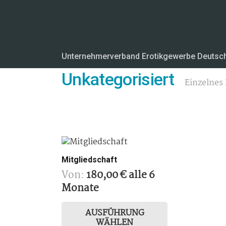
Unternehmerverband Erotikgewerbe Deutsc
Unkategorisiert
Einzelnes 
Mitgliedschaft
Von:
180,00
€
alle 6
Monate
Dieses
Produkt
AUSFÜHRUNG
WÄHLEN
weist